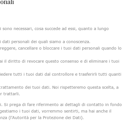
sonali
ali sono necessari, cosa succede ad essi, quanto a lungo
uoi dati personali dei quali siamo a conoscenza.
correggere, cancellare o bloccare i tuoi dati personali quando lo
ai il diritto di revocare questo consenso e di eliminare i tuoi
chiedere tutti i tuoi dati dal controllore e trasferirli tutti quanti
l trattamento dei tuoi dati. Noi rispetteremo questa scelta, a
 trattarli.
ci. Si prega di fare riferimento ai dettagli di contatto in fondo
estiamo i tuoi dati, vorremmo sentirti, ma hai anche il
anza (l'Autorità per la Protezione dei Dati).