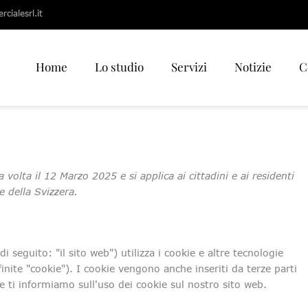
cialesrl.it
Home
Lo studio
Servizi
Notizie
C
 volta il 12 Marzo 2025 e si applica ai cittadini e ai residenti
 della Svizzera.
di seguito: "il sito web") utilizza i cookie e altre tecnologie
inite "cookie"). I cookie vengono anche inseriti da terze parti
ti informiamo sull'uso dei cookie sul nostro sito web.