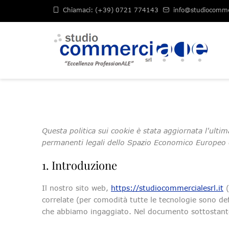
Chiamaci: (+39) 0721 774143
info@studiocommer
Questa politica sui cookie è stata aggiornata l'ultima
permanenti legali dello Spazio Economico Europeo e
1. Introduzione
Il nostro sito web,
https://studiocommercialesrl.it
(
correlate (per comodità tutte le tecnologie sono def
che abbiamo ingaggiato. Nel documento sottostante 