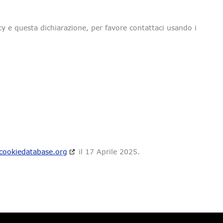
 e questa dichiarazione, per favore contattaci usando i
cookiedatabase.org
il 17 Aprile 2025.