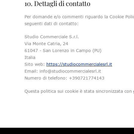
10. Dettagli di contatto
Per domande e/o commenti riguardo la Cookie Policy
seguenti dati di contatto:
Studio Commerciale S.r.l.
Via Monte Catria, 24
61047 - San Lorenzo in Campo (PU)
Italia
Sito web:
https://studiocommercialesrl.it
Email:
info@
studiocommercialesrl.it
Numero di telefono: +390721774143
Questa politica sui cookie è stata sincronizzata con