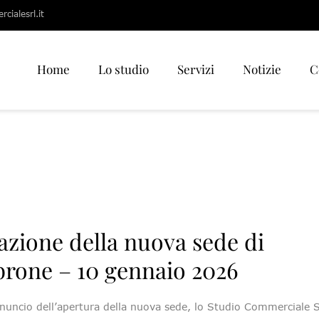
cialesrl.it
Home
Lo studio
Servizi
Notizie
C
zione della nuova sede di
rone – 10 gennaio 2026
nnuncio dell’apertura della nuova sede, lo Studio Commerciale S