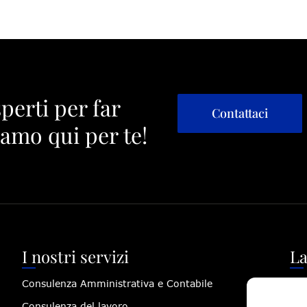
sperti per far
Contattaci
iamo qui per te!
I nostri servizi
La
Consulenza Amministrativa e Contabile
Via
Consulenza del lavoro
(PU