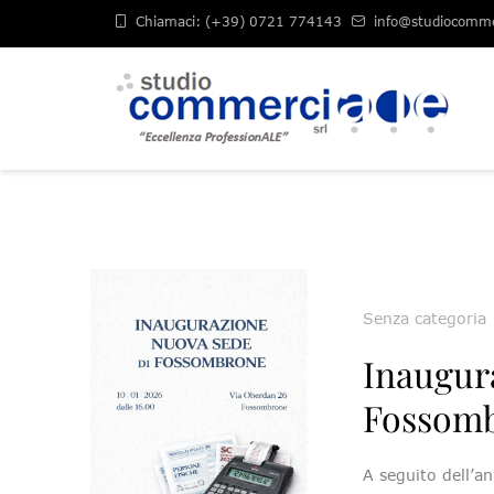
Chiamaci: (+39) 0721 774143
info@studiocommer
Senza categoria
Inaugura
Fossomb
A seguito dell’a