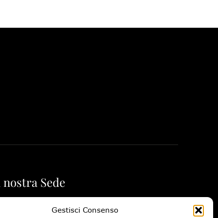
 nostra Sede
 Monte Catria, 24 61047 - San Lorenzo in Campo
Gestisci Consenso
)