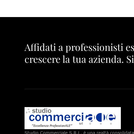
Affidati a professionisti e
crescere la tua azienda. S
Studio Commerciale S.R.L. è una realtà consolidata