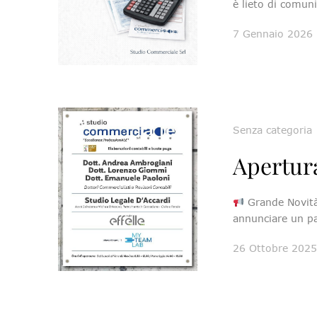
è lieto di comun
7 Gennaio 2026
Senza categoria
Apertur
Grande Novità
annunciare un pa
26 Ottobre 202